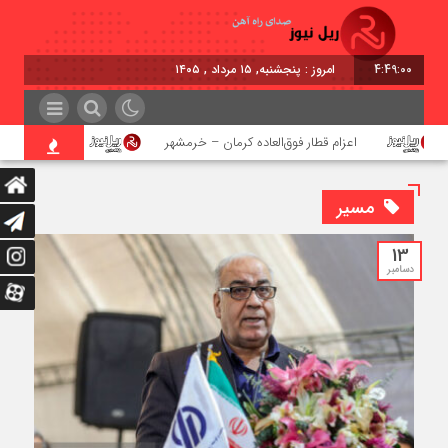
4:49:02
برابر با : Thursday - 6 August - 2026
اعزام قطار فوق‌العاده کرمان – خرمشهر
اجرای پروژه احداث زی
مسیر
13
دسامبر