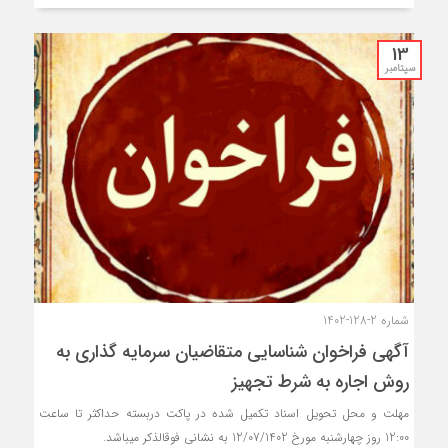
13
سپتامبر
شماره 2-128-1402
آگهی فراخوان شناسایی متقاضیان سرمایه ‏گذاری به
روش اجاره به شرط تجهیز
مهلت و محل تحويل اسناد تكميل شده در پاکت دربسته حداكثر تا ساعت
12:00 روز چهارشنبه مورخ 12/07/1402 به نشاني فوقالذكر ميباشد.