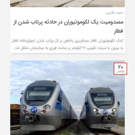
حمید طارمی
مصدومیت یک لکوموتیوران در حادثه پرتاب شدن از
قطار
کمک لکوموتیوران قطار مسافربری راه‌آهن بر اثر پرتاب شدن ازموتورخانه قطار
به بیرون با سرعت تقریبی 90 کیلومتر بر ساعت فوری به بیمارستان منتقل شد .
20
نوامبر