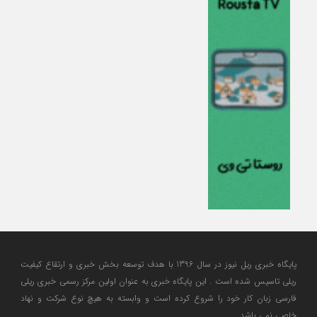
پایگاه خبری ریل نیوز در سال 1396 با هدف توسعه بخش خبری و ارتقاع کیفیت
ریلی تاسیس شده است . این پایگاه خبری به عنوان اولین مرکز رسمی خبری ریلی
فارسی زبان کار خود را شروع کرده است و وابسته به هیچ نوع شرکت و نهاد
خاصی نمی باشد .